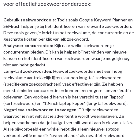
voor effectief zoekwoordonderzoek:
Gebruik zoekwoordtools:
Tools zoals Google Keyword Planner en
SEMrush helpen je bij het identificeren van relevante zoekwoorden.
Deze tools geven je inzicht in het zoekvolume, de concurrentie en de
geschatte kosten per klik van elk zoekwoord.
Analyseer concurrenten:
Kijk naar welke zoekwoorden je
concurrenten bieden. Dit kan je helpen bij het vinden van nieuwe
kansen en het identificeren van zoekwoorden waar je mogelijk nog
niet aan hebt gedacht.
Long-tail zoekwoorden:
Hoewel zoekwoorden met een hoog
zoekvolume aantrekkelijk lijken, kunnen long-tail zoekwoorden
(specifiekere zoekopdrachten) vaak effectiever zijn. Ze hebben
meestal minder concurrentie en kunnen een hogere conversieratio
opleveren. Een voorbeeld hiervan is het verschil tussen "laptop"
(kort zoekwoord) en "13-inch laptop kopen" (long-tail zoekwoord).
Negatieve zoekwoorden toevoegen:
Dit zijn zoekwoorden
waarvoor je niet wilt dat je advertentie wordt weergegeven. Ze
helpen voorkomen dat je budget verspilt wordt aan irrelevante kliks.
Als je bijvoorbeeld een winkel hebt die alleen nieuwe laptops
verkoopt, wil je mogelijk "tweedehands" als negatief zoekwoord